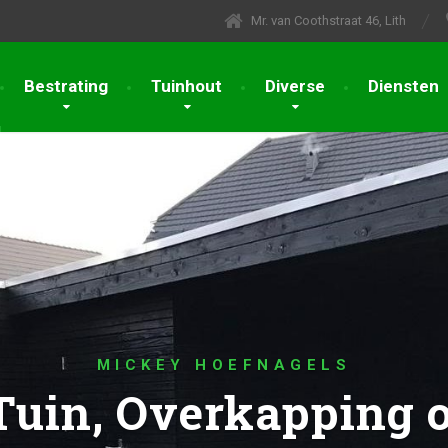
Mr. van Coothstraat 46, Lith
Bestrating
Tuinhout
Diverse
Diensten
MICKEY HOEFNAGELS
Tuin, Overkapping o