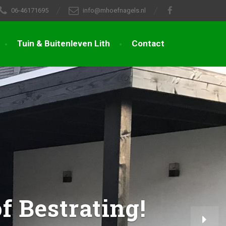
06-46171695
info@mhoefnagels.nl
Tuin & Buitenleven Lith
Contact
f Bestrating!