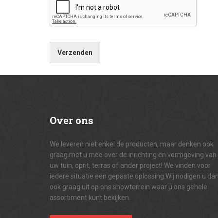
Verzenden
Over
ons
We leveren niet enkel de producten, maar denken ook
graag met u mee over de inrichting en vormgeving van
uw tuin, oprit, terras of ander project! We vinden voor
iedere situatie een gepaste oplossing.Wij nodigen u da
ook graag uit op ons showterrein waar u ons gehele
assortiment kunt bekijken.