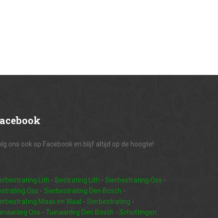
acebook
lg ons ook op Facebook en blijf altijd op de hoogte!
erbestrating Lith
-
Bestrating Lith
-
Sierbestrating Oss
-
strating Oss
-
Sierbestrating Den Bosch
-
erbestrating Maas en Waal
-
Sierbestrating
-
inaanleg Oss
-
Tuinaanleg Den Bosch
-
Schuttingen