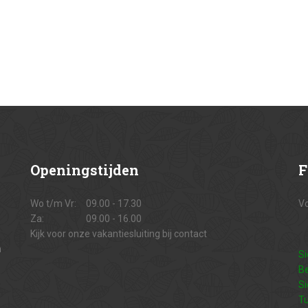
Openingstijden
F
Wo t/m Vr:
09.00 - 17.30
Vo
Za:
09.00 - 16.00
Kijk voor onze vakantiesluiting bij contact
n
Si
Be
Si
Tu