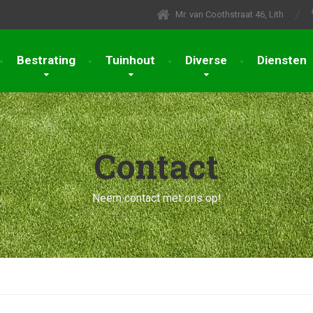
Mr. van Coothstraat 46, Lith
Bestrating
Tuinhout
Diverse
Diensten
Contact
Neem contact met ons op!