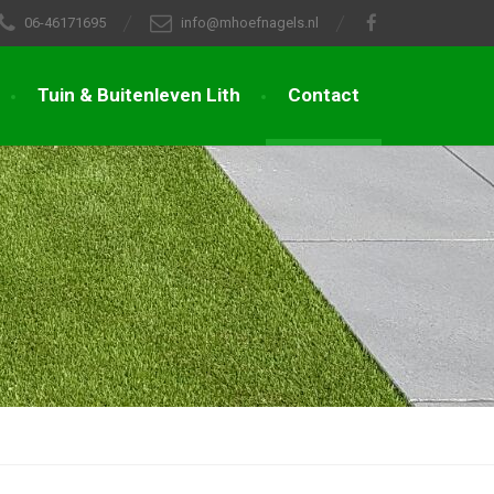
06-46171695
info@mhoefnagels.nl
Tuin & Buitenleven Lith
Contact