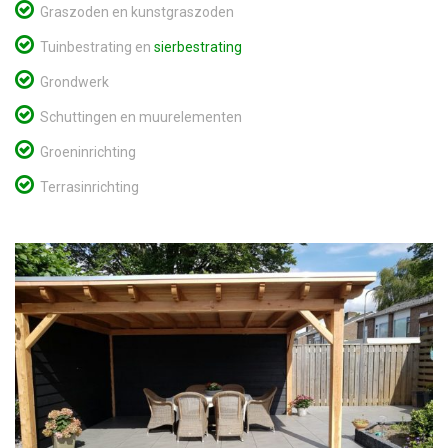
Graszoden en kunstgraszoden
Tuinbestrating en
sierbestrating
Grondwerk
Schuttingen en muurelementen
Groeninrichting
Terrasinrichting