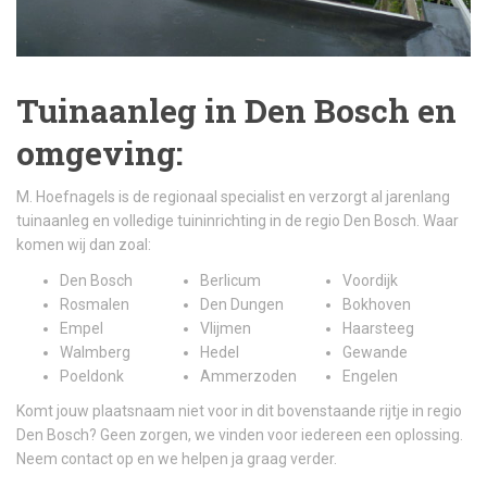
Tuinaanleg in Den Bosch en
omgeving:
M. Hoefnagels is de regionaal specialist en verzorgt al jarenlang
tuinaanleg en volledige tuininrichting in de regio Den Bosch. Waar
komen wij dan zoal:
Den Bosch
Berlicum
Voordijk
Rosmalen
Den Dungen
Bokhoven
Empel
Vlijmen
Haarsteeg
Walmberg
Hedel
Gewande
Poeldonk
Ammerzoden
Engelen
Komt jouw plaatsnaam niet voor in dit bovenstaande rijtje in regio
Den Bosch? Geen zorgen, we vinden voor iedereen een oplossing.
Neem contact op en we helpen ja graag verder.