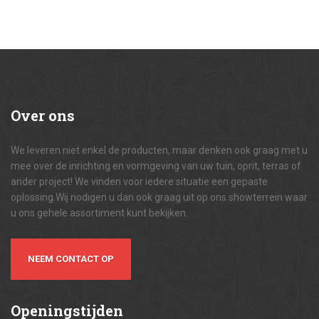
Over
ons
We leveren niet enkel de producten, maar denken ook graag met u
mee over de inrichting en vormgeving van uw tuin, oprit, terras of
ander project! We vinden voor iedere situatie een gepaste
oplossing.Wij nodigen u dan ook graag uit op ons showterrein waar
u ons gehele assortiment kunt bekijken.
NEEM CONTACT OP
Openingstijden