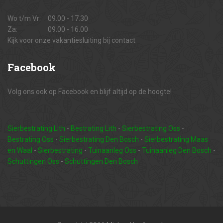
Wo t/m Vr:
09.00 - 17.30
Za:
09.00 - 16.00
Kijk voor onze vakantiesluiting bij contact
Facebook
Volg ons ook op Facebook en blijf altijd op de hoogte!
Sierbestrating Lith
-
Bestrating Lith
-
Sierbestrating Oss
-
Bestrating Oss
-
Sierbestrating Den Bosch
-
Sierbestrating Maas
en Waal
-
Sierbestrating
-
Tuinaanleg Oss
-
Tuinaanleg Den Bosch
-
Schuttingen Oss
-
Schuttingen Den Bosch