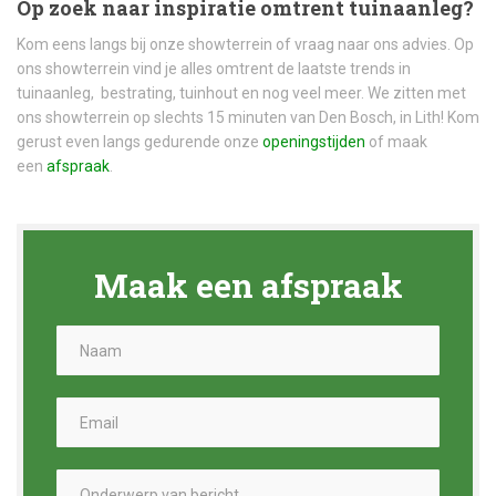
Op zoek naar inspiratie omtrent tuinaanleg?
Kom eens langs bij onze showterrein of vraag naar ons advies. Op
ons showterrein vind je alles omtrent de laatste trends in
tuinaanleg, bestrating, tuinhout en nog veel meer. We zitten met
ons showterrein op slechts 15 minuten van Den Bosch, in Lith! Kom
gerust even langs gedurende onze
openingstijden
of maak
een
afspraak
.
Maak een afspraak