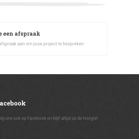
 een afspraak
afspraak aan om jouw project te bespreken
acebook
lg ons ook op Facebook en blijf altijd op de hoogte!