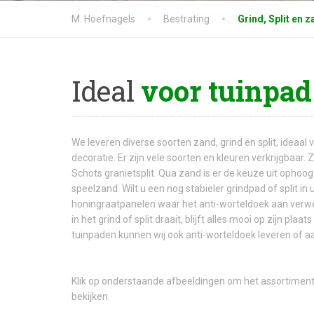
M. Hoefnagels
Bestrating
Grind, Split en 
Ideal
voor tuinpad 
We leveren diverse soorten zand, grind en split, ideaal v
decoratie. Er zijn vele soorten en kleuren verkrijgbaar. 
Schots granietsplit. Qua zand is er de keuze uit opho
speelzand. Wilt u een nog stabieler grindpad of split in 
honingraatpanelen waar het anti-worteldoek aan verwer
in het grind of split draait, blijft alles mooi op zijn plaa
tuinpaden kunnen wij ook anti-worteldoek leveren of a
Klik op onderstaande afbeeldingen om het assortiment
bekijken.