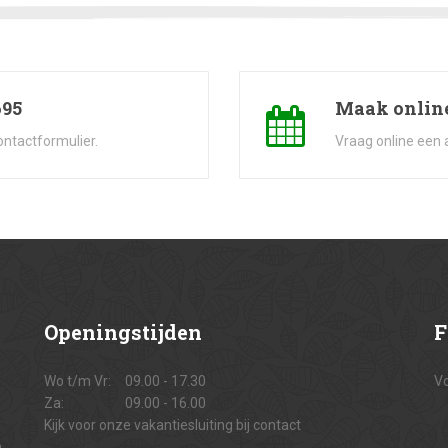
695
Maak online
ontactformulier.
Vraag online een 
Openingstijden
F
Wo t/m Vr:
09.00 - 17.30
Vo
Za:
09.00 - 16.00
Kijk voor onze vakantiesluiting bij contact
n