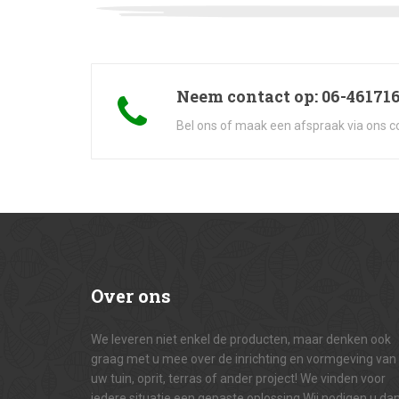
Neem contact op: 06-46171
Bel ons of maak een afspraak via ons c
Over
ons
We leveren niet enkel de producten, maar denken ook
graag met u mee over de inrichting en vormgeving van
uw tuin, oprit, terras of ander project! We vinden voor
iedere situatie een gepaste oplossing.Wij nodigen u da