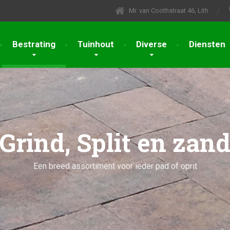
Mr. van Coothstraat 46, Lith
Bestrating
Tuinhout
Diverse
Diensten
Grind, Split en zan
Een breed assortiment voor ieder pad of oprit