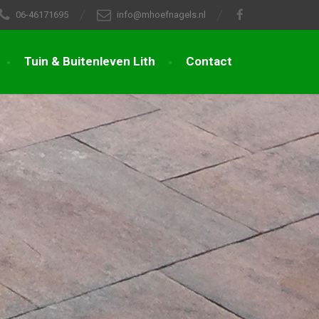
06-46171695
info@mhoefnagels.nl
Tuin & Buitenleven Lith
Contact
d