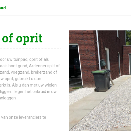
zand
of oprit
oor uw tuinpad, oprit of als
Zoals bont grind, Ardenner split of
ogzand, voegzand, brekerzand of
uw oprit, gebruikt u dan
kt is. Als u dan met uw wielen
ts liggen. Tegen het onkruid in uw
anleggen.
 van onze leveranciers te