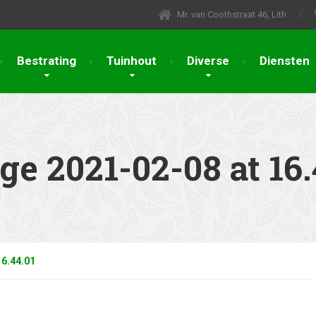
Mr. van Coothstraat 46, Lith
Bestrating
Tuinhout
Diverse
Diensten
 2021-02-08 at 16.
6.44.01