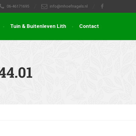
06-46171695
info@mhoefnagels.nl
Tuin & Buitenleven Lith
Contact
44.01