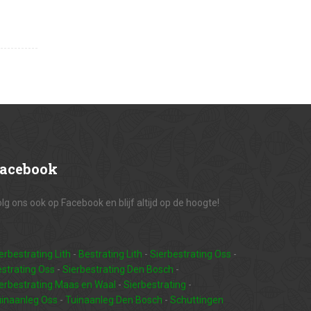
acebook
lg ons ook op Facebook en blijf altijd op de hoogte!
erbestrating Lith
-
Bestrating Lith
-
Sierbestrating Oss
-
strating Oss
-
Sierbestrating Den Bosch
-
erbestrating Maas en Waal
-
Sierbestrating
-
inaanleg Oss
-
Tuinaanleg Den Bosch
-
Schuttingen