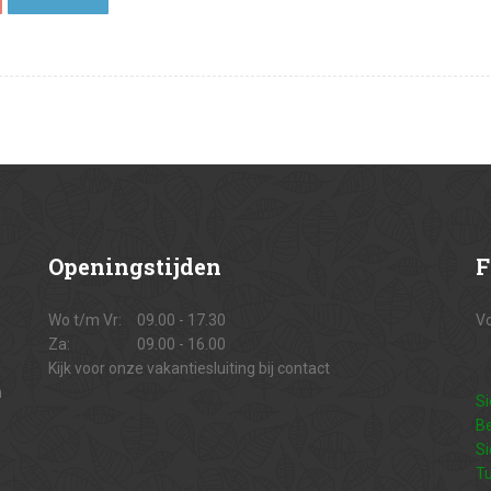
Openingstijden
F
Wo t/m Vr:
09.00 - 17.30
Vo
Za:
09.00 - 16.00
Kijk voor onze vakantiesluiting bij contact
n
Si
Be
Si
Tu