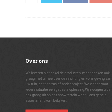
Over
ons
We leveren niet enkel de producten, maar denken ook
graag met u mee over de inrichting en vormgeving van
uw tuin, oprit, terras of ander project! We vinden voor
iedere situatie een gepaste oplossing.Wij nodigen u da
ook graag uit op ons showterrein waar u ons gehele
assortiment kunt bekijken.