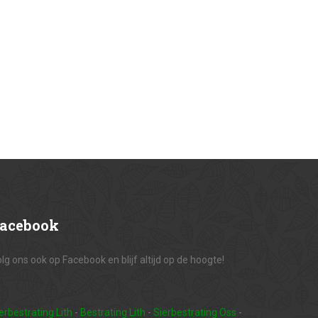
acebook
lg ons ook op Facebook en blijf altijd op de hoogte!
erbestrating Lith
-
Bestrating Lith
-
Sierbestrating Oss
-