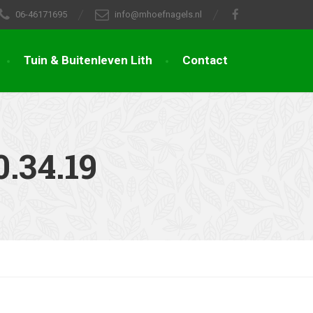
06-46171695
info@mhoefnagels.nl
Tuin & Buitenleven Lith
Contact
.34.19