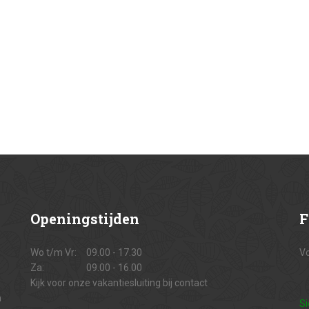
Openingstijden
F
Wo t/m Vr:
09.00 - 17.30
Vo
Za:
09.00 - 16.00
Kijk voor onze vakantiesluiting bij contact
n
Si