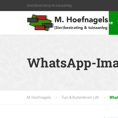
(Sier)Bestrating en tuinaanleg
Home
WhatsApp-Imag
M. Hoefnagels
Tuin & Buitenleven Lith
What