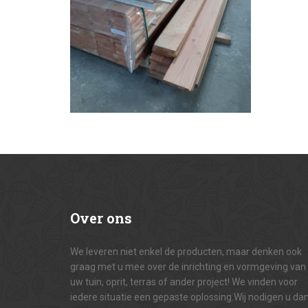
Over
ons
We leveren niet enkel de producten, maar denken ook
graag met u mee over de inrichting en vormgeving van
uw tuin, oprit, terras of ander project! We vinden voor
iedere situatie een gepaste oplossing.Wij nodigen u da