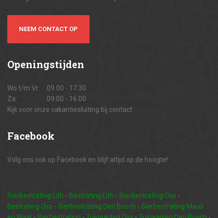
NEEM CONTACT OP
Openingstijden
Wo t/m Vr:
09.00 - 17.30
Za:
09.00 - 16.00
Kijk voor onze vakantiesluiting bij contact
Facebook
Volg ons ook op Facebook en blijf altijd op de hoogte!
Sierbestrating Lith
-
Bestrating Lith
-
Sierbestrating Oss
-
Bestrating Oss
-
Sierbestrating Den Bosch
-
Sierbestrating Maas
en Waal
-
Sierbestrating
-
Tuinaanleg Oss
-
Tuinaanleg Den Bosch
-