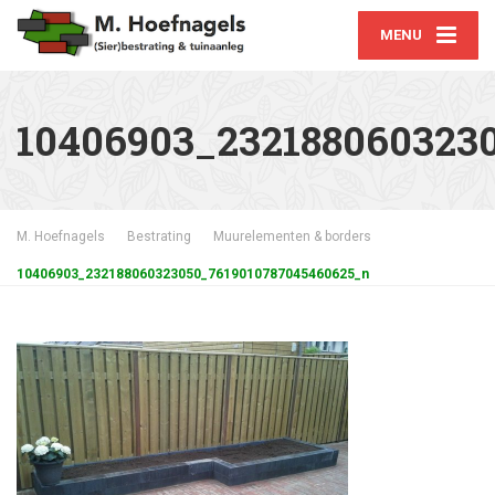
MENU
10406903_232188060323
M. Hoefnagels
Bestrating
Muurelementen & borders
10406903_232188060323050_7619010787045460625_n