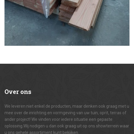
Over
ons
We leveren niet enkel de producten, maar denken ook graag met u
mee over de inrichting en vormgeving van uw tuin, oprit, terras of
ander project! We vinden voor iedere situatie een gepaste
oplossing.Wij nodigen u dan ook graag uit op ons showterrein waar
u ons gehele assortiment kunt bekijken.