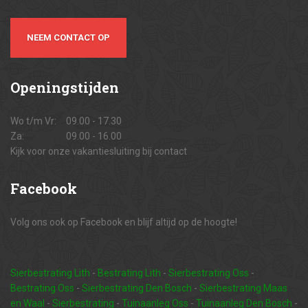
NEEM CONTACT OP
Openingstijden
Wo t/m Vr:
09.00 - 17.30
Za:
09.00 - 16.00
Kijk voor onze vakantiesluiting bij contact
Facebook
Volg ons ook op Facebook en blijf altijd op de hoogte!
Sierbestrating Lith
-
Bestrating Lith
-
Sierbestrating Oss
-
Bestrating Oss
-
Sierbestrating Den Bosch
-
Sierbestrating Maas
en Waal
-
Sierbestrating
-
Tuinaanleg Oss
-
Tuinaanleg Den Bosch
-