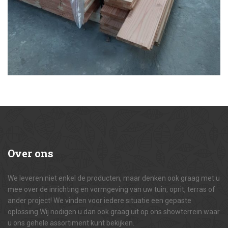
Over
ons
We leveren niet enkel de producten, maar denken ook graag met u
mee over de inrichting en vormgeving van uw tuin, oprit, terras of
ander project! We vinden voor iedere situatie een gepaste
oplossing.Wij nodigen u dan ook graag uit op ons showterrein waar
u ons gehele assortiment kunt bekijken.