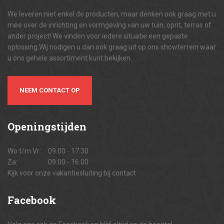
We leveren niet enkel de producten, maar denken ook graag met u
mee over de inrichting en vormgeving van uw tuin, oprit, terras of
ander project! We vinden voor iedere situatie een gepaste
oplossing.Wij nodigen u dan ook graag uit op ons showterrein waar
u ons gehele assortiment kunt bekijken.
NEEM CONTACT OP
Openingstijden
Wo t/m Vr:
09.00 - 17.30
Za:
09.00 - 16.00
Kijk voor onze vakantiesluiting bij contact
Facebook