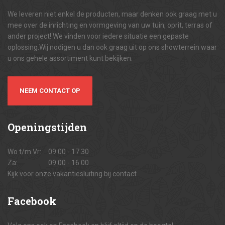
We leveren niet enkel de producten, maar denken ook graag met u
mee over de inrichting en vormgeving van uw tuin, oprit, terras of
ander project! We vinden voor iedere situatie een gepaste
oplossing.Wij nodigen u dan ook graag uit op ons showterrein waar
u ons gehele assortiment kunt bekijken.
NEEM CONTACT OP
Openingstijden
Wo t/m Vr:
09.00 - 17.30
Za:
09.00 - 16.00
Kijk voor onze vakantiesluiting bij contact
Facebook