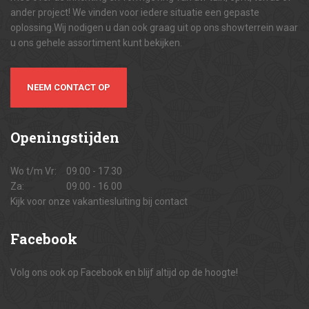
ander project! We vinden voor iedere situatie een gepaste
oplossing.Wij nodigen u dan ook graag uit op ons showterrein waar
u ons gehele assortiment kunt bekijken.
NEEM CONTACT OP
Openingstijden
Wo t/m Vr:
09.00 - 17.30
Za:
09.00 - 16.00
Kijk voor onze vakantiesluiting bij contact
Facebook
Volg ons ook op Facebook en blijf altijd op de hoogte!