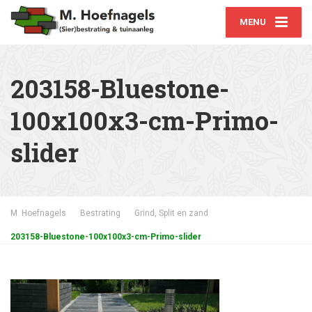
MENU
203158-Bluestone-
100x100x3-cm-Primo-
slider
M. Hoefnagels
Bestrating
Grind, Split en zand
203158-Bluestone-100x100x3-cm-Primo-slider