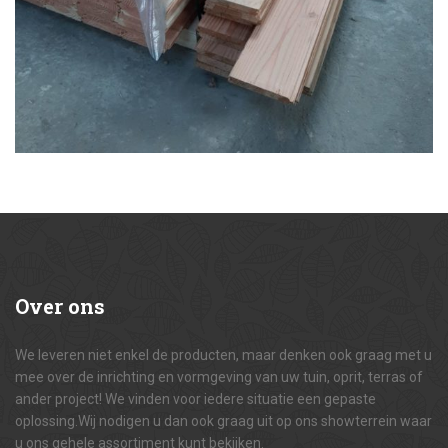
Over
ons
We leveren niet enkel de producten, maar denken ook graag met u
mee over de inrichting en vormgeving van uw tuin, oprit, terras of
ander project! We vinden voor iedere situatie een gepaste
oplossing.Wij nodigen u dan ook graag uit op ons showterrein waar
u ons gehele assortiment kunt bekijken.