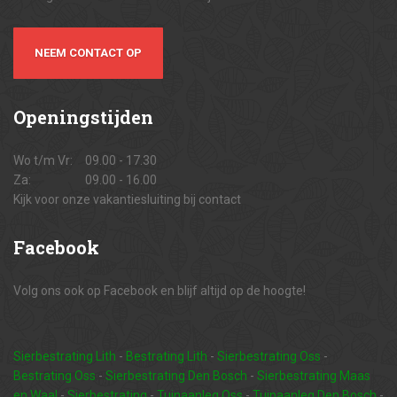
NEEM CONTACT OP
Openingstijden
Wo t/m Vr:
09.00 - 17.30
Za:
09.00 - 16.00
Kijk voor onze vakantiesluiting bij contact
Facebook
Volg ons ook op Facebook en blijf altijd op de hoogte!
Sierbestrating Lith
-
Bestrating Lith
-
Sierbestrating Oss
-
Bestrating Oss
-
Sierbestrating Den Bosch
-
Sierbestrating Maas
en Waal
-
Sierbestrating
-
Tuinaanleg Oss
-
Tuinaanleg Den Bosch
-