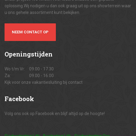
oplossing.Wij nodigen u dan ook graag uit op ons showterrein waar
u ons gehele assortiment kunt bekijken.
NEEM CONTACT OP
Openingstijden
Wo t/m Vr:
09.00 - 17.30
Za:
09.00 - 16.00
Kijk voor onze vakantiesluiting bij contact
Facebook
Volg ons ook op Facebook en blijf altijd op de hoogte!
Sierbestrating Lith
-
Bestrating Lith
-
Sierbestrating Oss
-