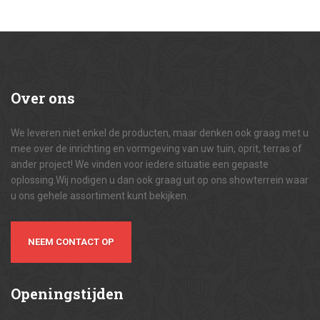
Over
ons
We leveren niet enkel de producten, maar denken ook graag met u
mee over de inrichting en vormgeving van uw tuin, oprit, terras of
ander project! We vinden voor iedere situatie een gepaste
oplossing.Wij nodigen u dan ook graag uit op ons showterrein waar
u ons gehele assortiment kunt bekijken.
NEEM CONTACT OP
Openingstijden