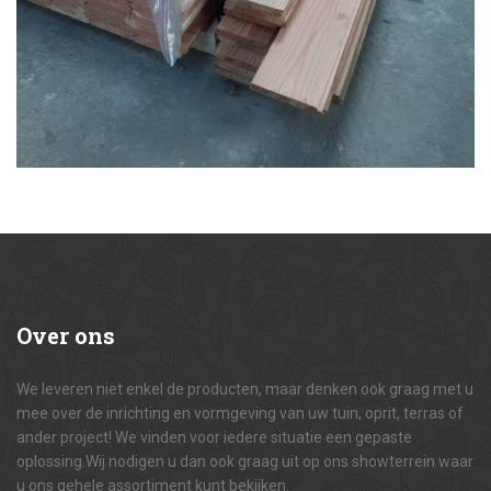
Over
ons
We leveren niet enkel de producten, maar denken ook graag met u
mee over de inrichting en vormgeving van uw tuin, oprit, terras of
ander project! We vinden voor iedere situatie een gepaste
oplossing.Wij nodigen u dan ook graag uit op ons showterrein waar
u ons gehele assortiment kunt bekijken.