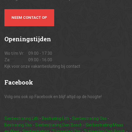
NEEM CONTACT OP
Openingstijden
Wo t/m Vr:
09.00 - 17.30
Za:
09.00 - 16.00
Kijk voor onze vakantiesluiting bij contact
Facebook
Volg ons ook op Facebook en blijf altijd op de hoogte!
Sierbestrating Lith
-
Bestrating Lith
-
Sierbestrating Oss
-
Bestrating Oss
-
Sierbestrating Den Bosch
-
Sierbestrating Maas
en Waal
-
Sierbestrating
-
Tuinaanleg Oss
-
Tuinaanleg Den Bosch
-