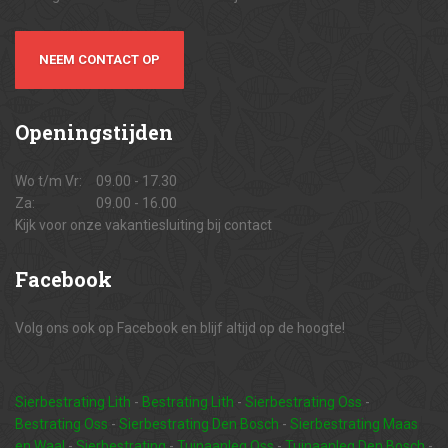
NEEM CONTACT OP
Openingstijden
Wo t/m Vr:
09.00 - 17.30
Za:
09.00 - 16.00
Kijk voor onze vakantiesluiting bij contact
Facebook
Volg ons ook op Facebook en blijf altijd op de hoogte!
Sierbestrating Lith
-
Bestrating Lith
-
Sierbestrating Oss
-
Bestrating Oss
-
Sierbestrating Den Bosch
-
Sierbestrating Maas
en Waal
-
Sierbestrating
-
Tuinaanleg Oss
-
Tuinaanleg Den Bosch
-