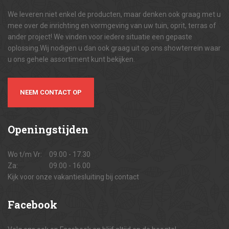
We leveren niet enkel de producten, maar denken ook graag met u
mee over de inrichting en vormgeving van uw tuin, oprit, terras of
ander project! We vinden voor iedere situatie een gepaste
oplossing.Wij nodigen u dan ook graag uit op ons showterrein waar
u ons gehele assortiment kunt bekijken.
NEEM CONTACT OP
Openingstijden
Wo t/m Vr:
09.00 - 17.30
Za:
09.00 - 16.00
Kijk voor onze vakantiesluiting bij contact
Facebook