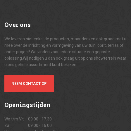
Over
ons
We leveren niet enkel de producten, maar denken ook graag met u
mee over de inrichting en vormgeving van uw tuin, oprit, terras of
ander project! We vinden voor iedere situatie een gepaste
oplossing.Wij nodigen u dan ook graag uit op ons showterrein waar
u ons gehele assortiment kunt bekijken.
NEEM CONTACT OP
Openingstijden
Wo t/m Vr:
09.00 - 17.30
Za:
09.00 - 16.00