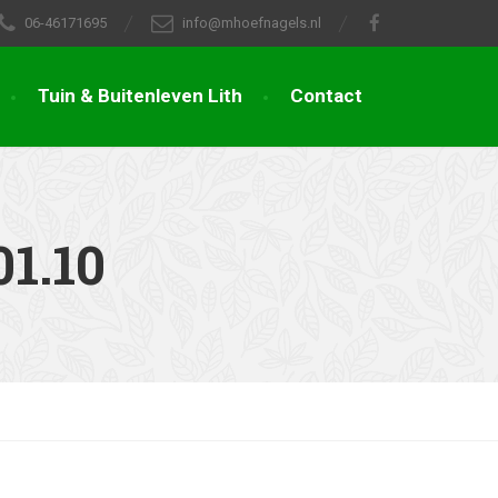
06-46171695
info@mhoefnagels.nl
Tuin & Buitenleven Lith
Contact
1.10