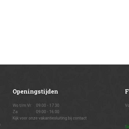
Openingstijden
F
Wo t/m Vr:
09.00 - 17.30
Vo
Za:
09.00 - 16.00
Kijk voor onze vakantiesluiting bij contact
n
Si