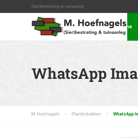
(Sier)Bestrating en tuinaanleg
Home
WhatsApp Image
M. Hoefnagels
Plantenbakken
WhatsApp Im