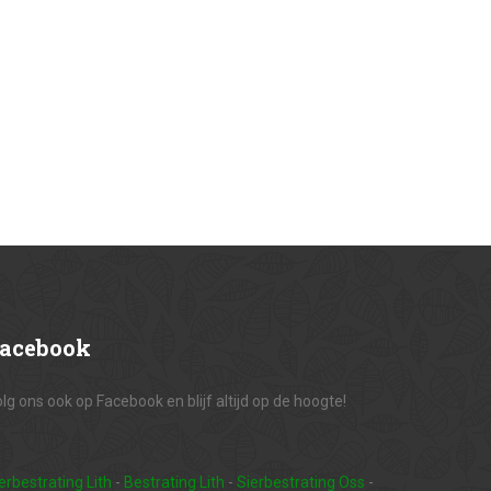
acebook
lg ons ook op Facebook en blijf altijd op de hoogte!
erbestrating Lith
-
Bestrating Lith
-
Sierbestrating Oss
-