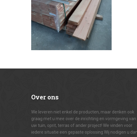
Over
ons
We leveren niet enkel de producten, maar denken ook
graag met u mee over de inrichting en vormgeving van
uw tuin, oprit, terras of ander project! We vinden voor
iedere situatie een gepaste oplossing.Wij nodigen u da