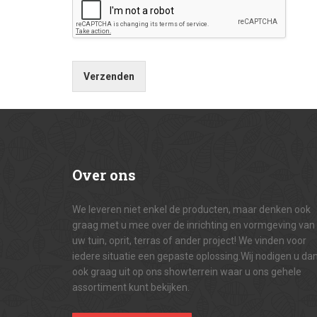
Verzenden
Over
ons
We leveren niet enkel de producten, maar denken ook
graag met u mee over de inrichting en vormgeving van
uw tuin, oprit, terras of ander project! We vinden voor
iedere situatie een gepaste oplossing.Wij nodigen u da
ook graag uit op ons showterrein waar u ons gehele
assortiment kunt bekijken.