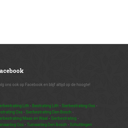
acebook
lg ons ook op Facebook en blijf altijd op de hoogte!
erbestrating Lith
-
Bestrating Lith
-
Sierbestrating Oss
-
strating Oss
-
Sierbestrating Den Bosch
-
erbestrating Maas en Waal
-
Sierbestrating
-
inaanleg Oss
-
Tuinaanleg Den Bosch
-
Schuttingen