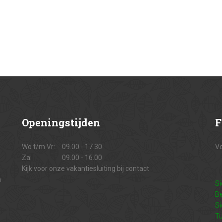
Openingstijden
F
Wo t/m Vr:
09.00 - 17.30
Vo
Za:
09.00 - 16.00
Kijk voor onze vakantiesluiting bij contact
n
Si
Be
Si
Tu