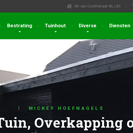
Mr. van Coothstraat 46, Lith
Bestrating
Tuinhout
Diverse
Diensten
MICKEY HOEFNAGELS
Tuin, Overkapping o