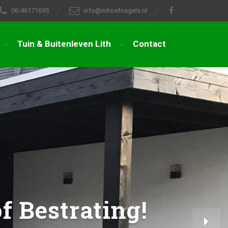
06-46171695
info@mhoefnagels.nl
Tuin & Buitenleven Lith
Contact
f Bestrating!