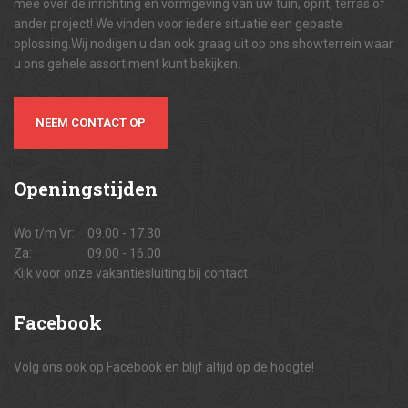
mee over de inrichting en vormgeving van uw tuin, oprit, terras of
ander project! We vinden voor iedere situatie een gepaste
oplossing.Wij nodigen u dan ook graag uit op ons showterrein waar
u ons gehele assortiment kunt bekijken.
NEEM CONTACT OP
Openingstijden
Wo t/m Vr:
09.00 - 17.30
Za:
09.00 - 16.00
Kijk voor onze vakantiesluiting bij contact
Facebook
Volg ons ook op Facebook en blijf altijd op de hoogte!