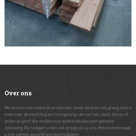
Over
ons
We leveren niet enkel de producten, maar denken ook graag met u
mee over de inrichting en vormgeving van uw tuin, oprit, terras of
ander project! We vinden voor iedere situatie een gepaste
oplossing.Wij nodigen u dan ook graag uit op ons showterrein waar
u ons gehele assortiment kunt bekijken.