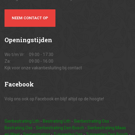
NEEM CONTACT OP
Openingstijden
Wo t/m Vr:
09.00 - 17.30
Za:
09.00 - 16.00
Kijk voor onze vakantiesluiting bij contact
Facebook
Volg ons ook op Facebook en blijf altijd op de hoogte!
Sierbestrating Lith
-
Bestrating Lith
-
Sierbestrating Oss
-
Bestrating Oss
-
Sierbestrating Den Bosch
-
Sierbestrating Maas
en Waal
-
Sierbestrating
-
Tuinaanleg Oss
-
Tuinaanleg Den Bosch
-