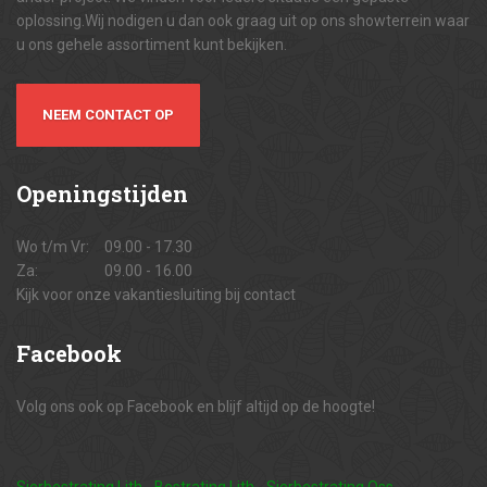
oplossing.Wij nodigen u dan ook graag uit op ons showterrein waar
u ons gehele assortiment kunt bekijken.
NEEM CONTACT OP
Openingstijden
Wo t/m Vr:
09.00 - 17.30
Za:
09.00 - 16.00
Kijk voor onze vakantiesluiting bij contact
Facebook
Volg ons ook op Facebook en blijf altijd op de hoogte!
Sierbestrating Lith
-
Bestrating Lith
-
Sierbestrating Oss
-