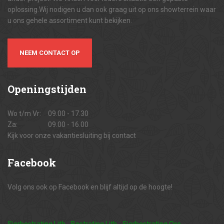
oplossing.Wij nodigen u dan ook graag uit op ons showterrein waar
u ons gehele assortiment kunt bekijken.
NEEM CONTACT OP
Openingstijden
Wo t/m Vr:
09.00 - 17.30
Za:
09.00 - 16.00
Kijk voor onze vakantiesluiting bij contact
Facebook
Volg ons ook op Facebook en blijf altijd op de hoogte!
Sierbestrating Lith
-
Bestrating Lith
-
Sierbestrating Oss
-