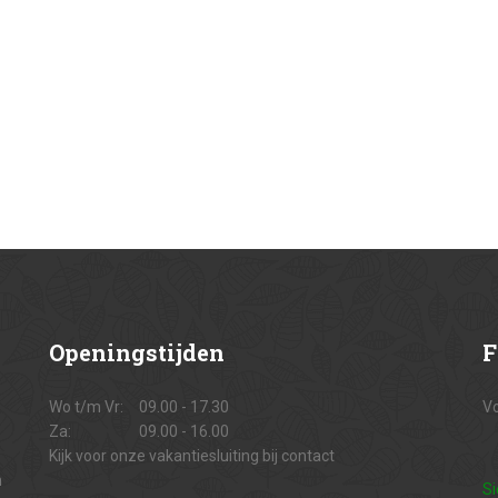
Openingstijden
F
Wo t/m Vr:
09.00 - 17.30
Vo
Za:
09.00 - 16.00
Kijk voor onze vakantiesluiting bij contact
n
Si