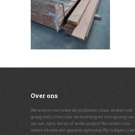
Over
ons
We leveren niet enkel de producten, maar denken ook
graag met u mee over de inrichting en vormgeving van
uw tuin, oprit, terras of ander project! We vinden voor
iedere situatie een gepaste oplossing.Wij nodigen u da