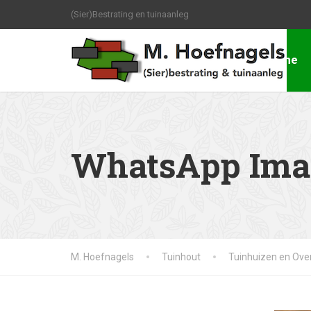
(Sier)Bestrating en tuinaanleg
Home
WhatsApp Image
M. Hoefnagels
Tuinhout
Tuinhuizen en Ove