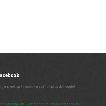
acebook
lg ons ook op Facebook en blijf altijd op de hoogte!
erbestrating Lith
-
Bestrating Lith
-
Sierbestrating Oss
-