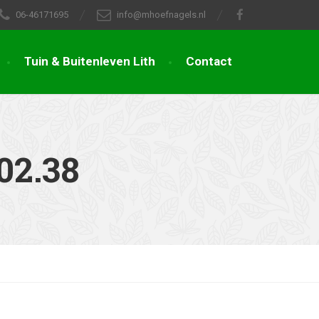
06-46171695
info@mhoefnagels.nl
Tuin & Buitenleven Lith
Contact
02.38