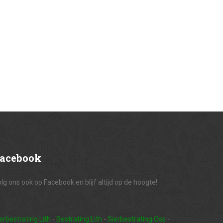
acebook
lg ons ook op Facebook en blijf altijd op de hoogte!
erbestrating Lith
-
Bestrating Lith
-
Sierbestrating Oss
-