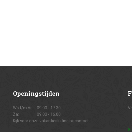
Openingstijden
F
Wo t/m Vr:
09.00 - 17.30
Vo
Za:
09.00 - 16.00
Kijk voor onze vakantiesluiting bij contact
n
Si