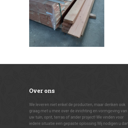
Over
ons
We leveren niet enkel de producten, maar denken ook
graag met u mee over de inrichting en vormgeving van
uw tuin, oprit, terras of ander project! We vinden voor
iedere situatie een gepaste oplossing.Wij nodigen u da