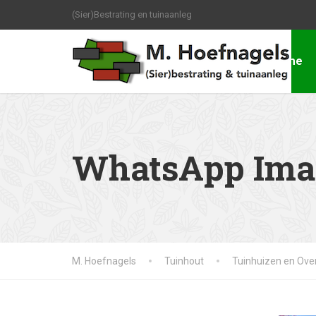
(Sier)Bestrating en tuinaanleg
Home
WhatsApp Image
M. Hoefnagels
Tuinhout
Tuinhuizen en Ove