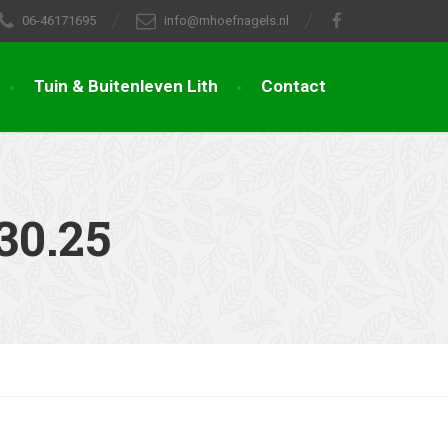
06-46171695
info@mhoefnagels.nl
Tuin & Buitenleven Lith
Contact
30.25