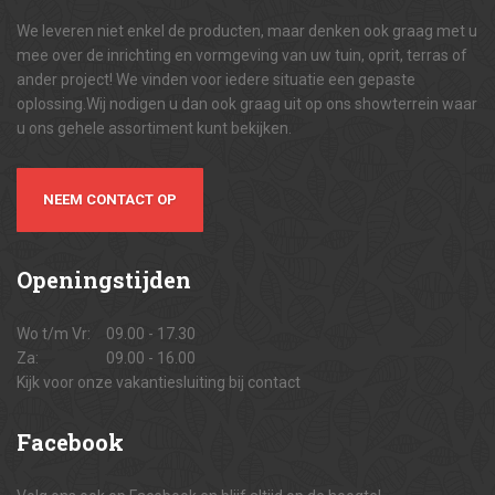
We leveren niet enkel de producten, maar denken ook graag met u
mee over de inrichting en vormgeving van uw tuin, oprit, terras of
ander project! We vinden voor iedere situatie een gepaste
oplossing.Wij nodigen u dan ook graag uit op ons showterrein waar
u ons gehele assortiment kunt bekijken.
NEEM CONTACT OP
Openingstijden
Wo t/m Vr:
09.00 - 17.30
Za:
09.00 - 16.00
Kijk voor onze vakantiesluiting bij contact
Facebook