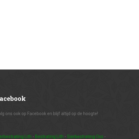
acebook
lg ons ook op Facebook en blijf altijd op de hoogte!
erbestrating Lith
-
Bestrating Lith
-
Sierbestrating Oss
-