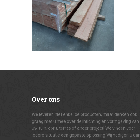
Over
ons
We leveren niet enkel de producten, maar denken ook
graag met u mee over de inrichting en vormgeving van
uw tuin, oprit, terras of ander project! We vinden voor
iedere situatie een gepaste oplossing.Wij nodigen u da