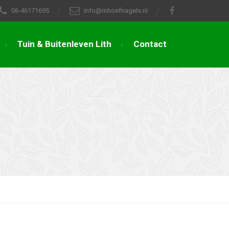
06-46171695
info@mhoefnagels.nl
Tuin & Buitenleven Lith
Contact