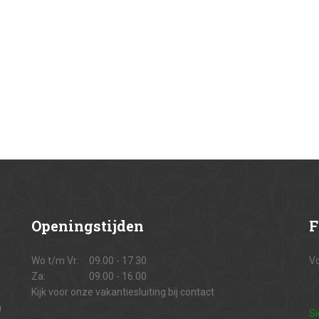
Openingstijden
F
Wo t/m Vr:
09.00 - 17.30
Vo
Za:
09.00 - 16.00
Kijk voor onze vakantiesluiting bij contact
n
Si