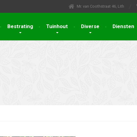
Mr. van Coothstraat 46, Lith
Bestrating
Tuinhout
Diverse
Diensten