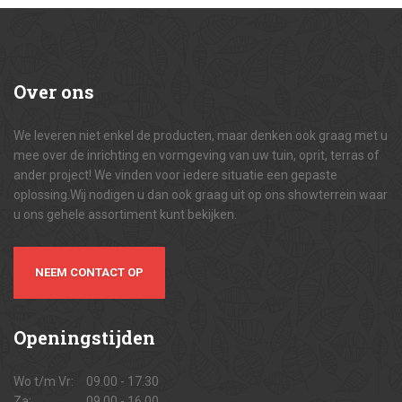
Over
ons
We leveren niet enkel de producten, maar denken ook graag met u
mee over de inrichting en vormgeving van uw tuin, oprit, terras of
ander project! We vinden voor iedere situatie een gepaste
oplossing.Wij nodigen u dan ook graag uit op ons showterrein waar
u ons gehele assortiment kunt bekijken.
NEEM CONTACT OP
Openingstijden
Wo t/m Vr:
09.00 - 17.30
Za:
09.00 - 16.00