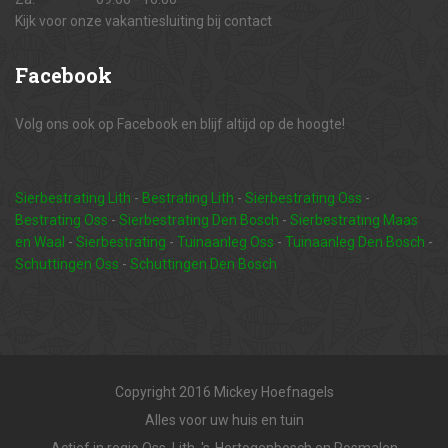
Kijk voor onze vakantiesluiting bij contact
Facebook
Volg ons ook op Facebook en blijf altijd op de hoogte!
Sierbestrating Lith
-
Bestrating Lith
-
Sierbestrating Oss
-
Bestrating Oss
-
Sierbestrating Den Bosch
-
Sierbestrating Maas
en Waal
-
Sierbestrating
-
Tuinaanleg Oss
-
Tuinaanleg Den Bosch
-
Schuttingen Oss
-
Schuttingen Den Bosch
Copyright 2016 Mickey Hoefnagels
Alles voor uw huis en tuin
Actief in regio Oss, Lith, 's-Hertogenbosch en Rosmalen