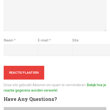
Naam
*
E-mail
*
Site
Deze site gebruikt Akismet om spam te verminderen.
Bekijk hoe je
reactie gegevens worden verwerkt
.
Have
Any Questions?