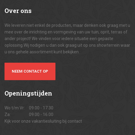
Over
ons
We leveren niet enkel de producten, maar denken ook graag met u
mee over de inrichting en vormgeving van uw tuin, oprit, terras of
ander project! We vinden voor iedere situatie een gepaste
oplossing.Wij nodigen u dan ook graag uit op ons showterrein waar
u ons gehele assortiment kunt bekijken.
NEEM CONTACT OP
Openingstijden
Wo t/m Vr:
09.00 - 17.30
Za:
09.00 - 16.00
Kijk voor onze vakantiesluiting bij contact