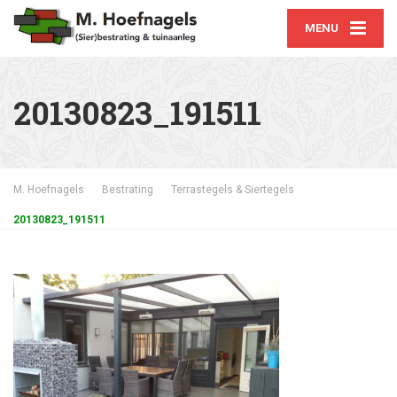
MENU
20130823_191511
M. Hoefnagels
Bestrating
Terrastegels & Siertegels
20130823_191511