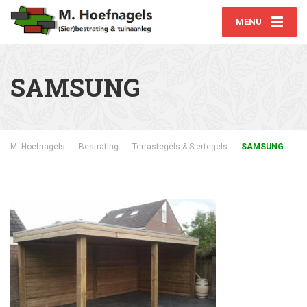
MENU
SAMSUNG
M. Hoefnagels
Bestrating
Terrastegels & Siertegels
SAMSUNG