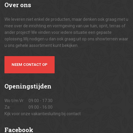
Over
ons
We leveren niet enkel de producten, maar denken ook graag met u
mee over de inrichting en vormgeving van uw tuin, oprit, terras of
ander project! We vinden voor iedere situatie een gepaste
oplossing.Wij nodigen u dan ook graag uit op ons showterrein waar
u ons gehele assortiment kunt bekijken.
NEEM CONTACT OP
Openingstijden
Wo t/m Vr:
09.00 - 17.30
Za:
09.00 - 16.00
Kijk voor onze vakantiesluiting bij contact
Facebook