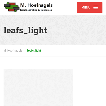
MENU
leafs_light
M. Hoefnagels
leafs_light