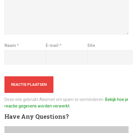
Naam
*
E-mail
*
Site
Deze site gebruikt Akismet om spam te verminderen.
Bekijk hoe je
reactie gegevens worden verwerkt
.
Have
Any Questions?