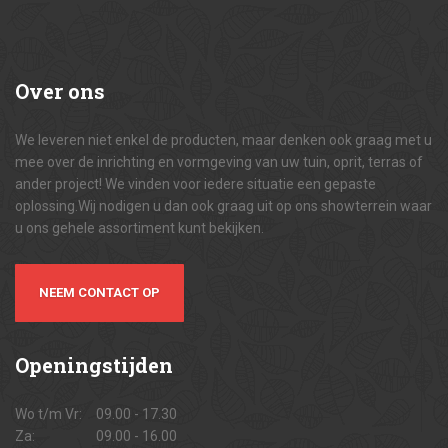
Over
ons
We leveren niet enkel de producten, maar denken ook graag met u
mee over de inrichting en vormgeving van uw tuin, oprit, terras of
ander project! We vinden voor iedere situatie een gepaste
oplossing.Wij nodigen u dan ook graag uit op ons showterrein waar
u ons gehele assortiment kunt bekijken.
NEEM CONTACT OP
Openingstijden
Wo t/m Vr:
09.00 - 17.30
Za:
09.00 - 16.00