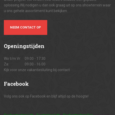
oplossing.Wij nodigen u dan ook graag uit op ons showterrein waar
u ons gehele assortiment kunt bekijken.
NEEM CONTACT OP
Openingstijden
Wo t/m Vr:
09.00 - 17.30
Za:
09.00 - 16.00
Kijk voor onze vakantiesluiting bij contact
Facebook
Volg ons ook op Facebook en blijf altijd op de hoogte!