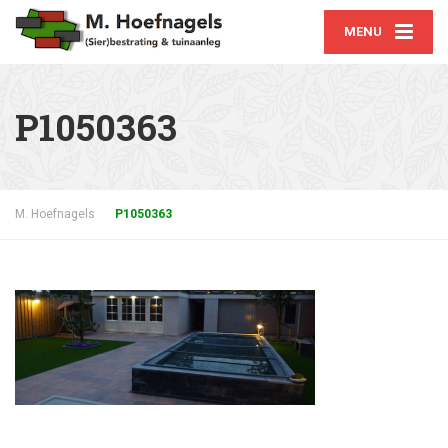
MENU
P1050363
M. Hoefnagels
P1050363