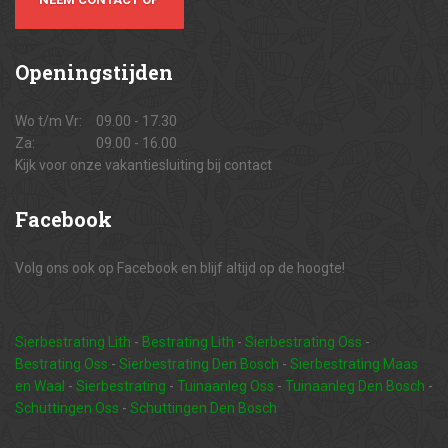
Openingstijden
Wo t/m Vr:
09.00 - 17.30
Za:
09.00 - 16.00
Kijk voor onze vakantiesluiting bij contact
Facebook
Volg ons ook op Facebook en blijf altijd op de hoogte!
Sierbestrating Lith
-
Bestrating Lith
-
Sierbestrating Oss
-
Bestrating Oss
-
Sierbestrating Den Bosch
-
Sierbestrating Maas
en Waal
-
Sierbestrating
-
Tuinaanleg Oss
-
Tuinaanleg Den Bosch
-
Schuttingen Oss
-
Schuttingen Den Bosch