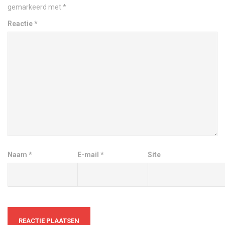
gemarkeerd met
*
Reactie
*
Naam
*
E-mail
*
Site