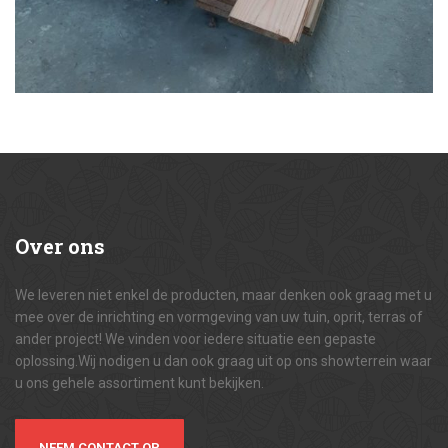
Over
ons
We leveren niet enkel de producten, maar denken ook graag met u
mee over de inrichting en vormgeving van uw tuin, oprit, terras of
ander project! We vinden voor iedere situatie een gepaste
oplossing.Wij nodigen u dan ook graag uit op ons showterrein waar
u ons gehele assortiment kunt bekijken.
NEEM CONTACT OP