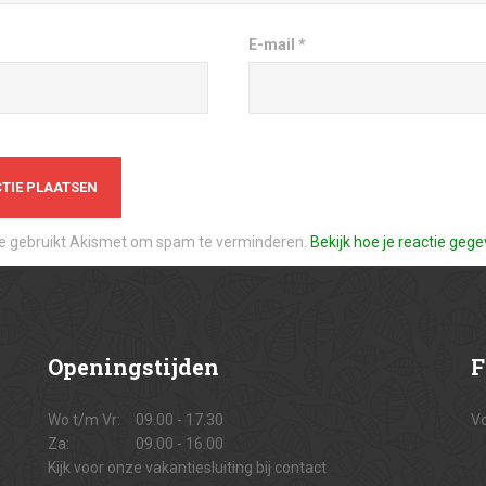
E-mail
*
te gebruikt Akismet om spam te verminderen.
Bekijk hoe je reactie ge
Openingstijden
F
Wo t/m Vr:
09.00 - 17.30
Vo
Za:
09.00 - 16.00
Kijk voor onze vakantiesluiting bij contact