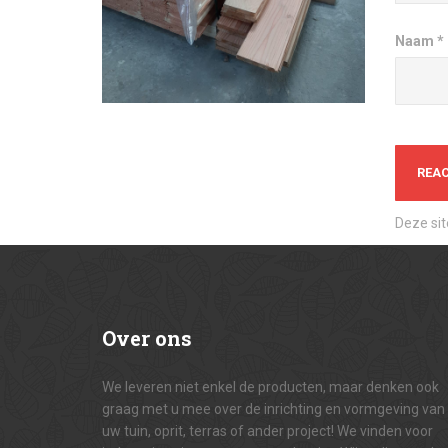
Naam
*
Deze si
Over
ons
We leveren niet enkel de producten, maar denken ook
graag met u mee over de inrichting en vormgeving van
uw tuin, oprit, terras of ander project! We vinden voor