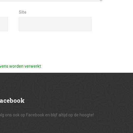
Site
gevens worden verwerkt
.
acebook
lg ons ook op Facebook en blijf altijd op de hoogte!