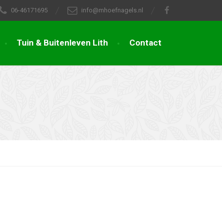
06-46171695
info@mhoefnagels.nl
Tuin & Buitenleven Lith
Contact