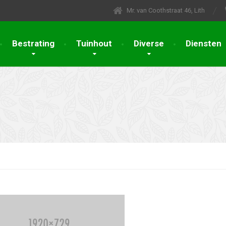
Mr. van Coothstraat 46, Lith
Bestrating
Tuinhout
Diverse
Diensten