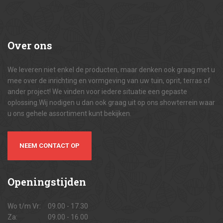
Over
ons
We leveren niet enkel de producten, maar denken ook graag met u
mee over de inrichting en vormgeving van uw tuin, oprit, terras of
ander project! We vinden voor iedere situatie een gepaste
oplossing.Wij nodigen u dan ook graag uit op ons showterrein waar
u ons gehele assortiment kunt bekijken.
NEEM CONTACT OP
Openingstijden
Wo t/m Vr:
09.00 - 17.30
Za:
09.00 - 16.00