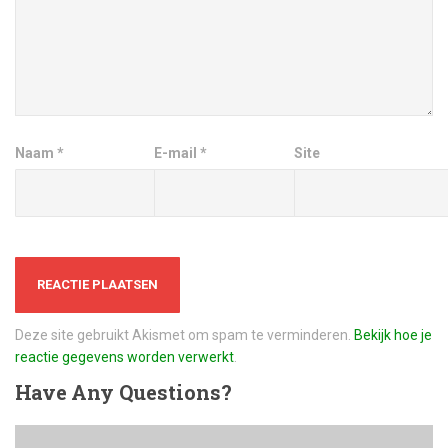
Naam
*
E-mail
*
Site
Deze site gebruikt Akismet om spam te verminderen.
Bekijk hoe je
reactie gegevens worden verwerkt
.
Have
Any Questions?