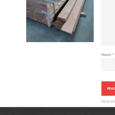
Naam
*
Deze si