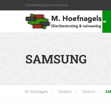
(Sier)Bestrating en tuinaanleg
Home
SAMSUNG
M. Hoefnagels
Tuinhout
Tuinhout
SA