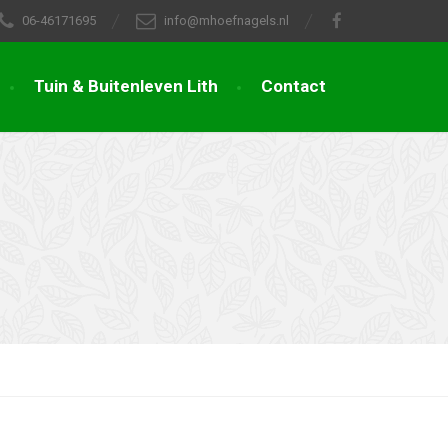
06-46171695
info@mhoefnagels.nl
Tuin & Buitenleven Lith
Contact