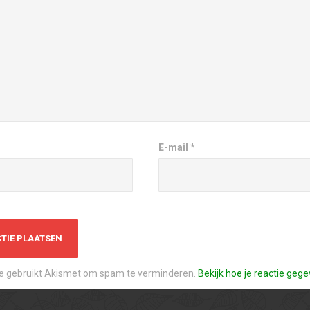
E-mail
*
te gebruikt Akismet om spam te verminderen.
Bekijk hoe je reactie ge