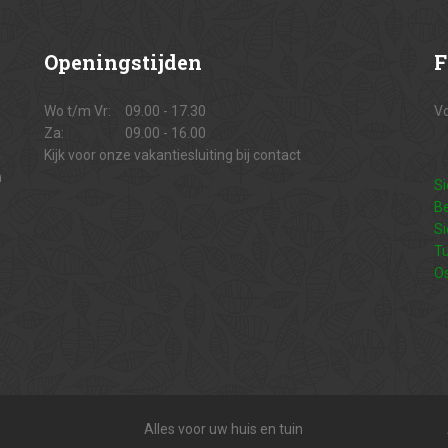
Openingstijden
F
Wo t/m Vr:
09.00 - 17.30
Vo
Za:
09.00 - 16.00
Kijk voor onze vakantiesluiting bij contact
n
Si
Be
Si
Tu
O
Alles voor uw huis en tuin