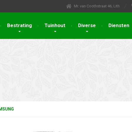
Mr. van Coothstraat 46, Lith
Bestrating
Tuinhout
Diverse
Diensten
MSUNG