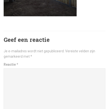
Geef een reactie
Je e-mailadres wordt niet gepubliceerd.
Vereiste velden zijn
gemarkeerd met
*
Reactie
*