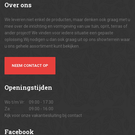
Over
ons
We leveren niet enkel de producten, maar denken ook graag met u
mee over de inrichting en vormgeving van uw tuin, oprit, terras of
ander project! We vinden voor iedere situatie een gepaste
oplossing.Wij nodigen u dan ook graag uit op ons showterrein waar
u ons gehele assortiment kunt bekijken.
NEEM CONTACT OP
Openingstijden
Wo t/m Vr:
09.00 - 17.30
Za:
09.00 - 16.00
Kijk voor onze vakantiesluiting bij contact
Facebook