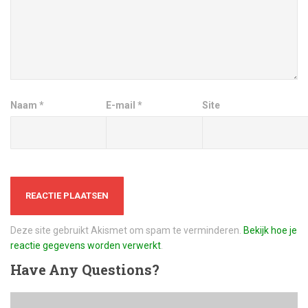
Naam
*
E-mail
*
Site
Deze site gebruikt Akismet om spam te verminderen.
Bekijk hoe je
reactie gegevens worden verwerkt
.
Have
Any Questions?