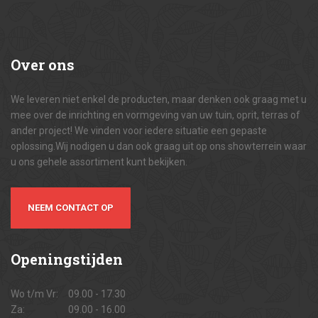
Over
ons
We leveren niet enkel de producten, maar denken ook graag met u
mee over de inrichting en vormgeving van uw tuin, oprit, terras of
ander project! We vinden voor iedere situatie een gepaste
oplossing.Wij nodigen u dan ook graag uit op ons showterrein waar
u ons gehele assortiment kunt bekijken.
NEEM CONTACT OP
Openingstijden
Wo t/m Vr:
09.00 - 17.30
Za:
09.00 - 16.00